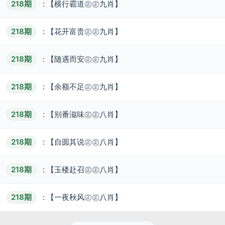
218期
: 【横行霸道㊣㊣九肖】
218期
: 【花开富贵㊣㊣九肖】
218期
: 【随遇而安㊣㊣九肖】
218期
: 【余额不足㊣㊣九肖】
218期
: 【别番滋味㊣㊣八肖】
218期
: 【自圆其说㊣㊣八肖】
218期
: 【玉楼赴召㊣㊣八肖】
218期
: 【一夜秋风㊣㊣八肖】