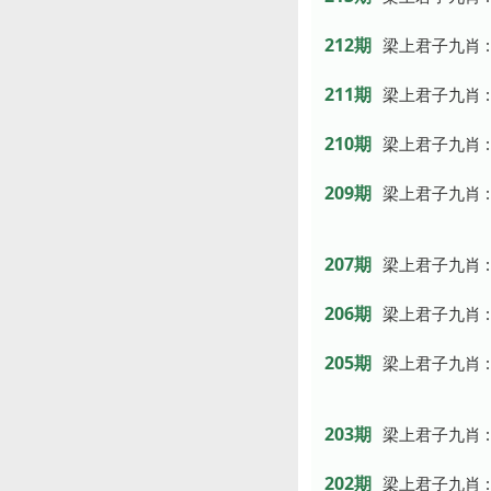
212期
梁上君子九肖 :
211期
梁上君子九肖 :
210期
梁上君子九肖 :
209期
梁上君子九肖 :
207期
梁上君子九肖 :
206期
梁上君子九肖 :
205期
梁上君子九肖 :
203期
梁上君子九肖 :
202期
梁上君子九肖 :