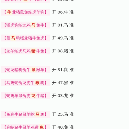
开 06,牛 准
【
牛
龙猪鼠兔蛇虎羊狗】
开 01,马 准
【猴虎狗蛇龙鸡
马
兔牛】
开 49,马 准
【鼠
马
狗猴龙猪牛兔虎】
开 08,猪 准
【龙羊蛇虎马鸡
猪
牛兔】
开 31,鼠 准
【蛇龙猪狗兔牛
鼠
猴羊】
开 47,猴 准
【马鸡蛇兔龙虎牛
猴
狗】
开 03,龙 准
【蛇鸡羊鼠兔虎
龙
牛猪】
开 25,马 准
【兔狗牛猪鼠羊蛇
马
鸡】
开 40,兔 准
【狗蛇猪牛鼠羊鸡猴
兔
】