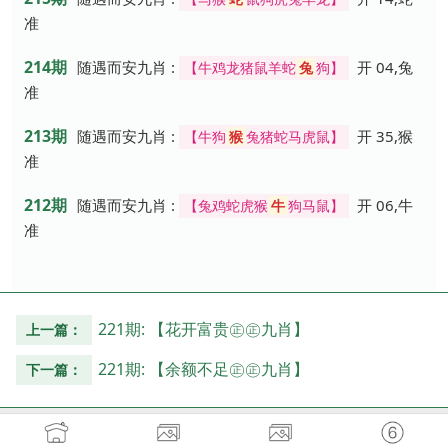
准
214期
随遇而安九肖 :
开 04,兔
【牛鸡龙猪鼠羊蛇
兔
狗】
准
213期
随遇而安九肖 :
开 35,猴
【牛狗
猴
兔猪蛇马虎鼠】
准
212期
随遇而安九肖 :
开 06,牛
【兔鸡蛇虎猴
牛
狗马鼠】
准
221期: 【花开富贵㊣㊣九肖】
上一篇：
221期: 【余额不足㊣㊣九肖】
下一篇：