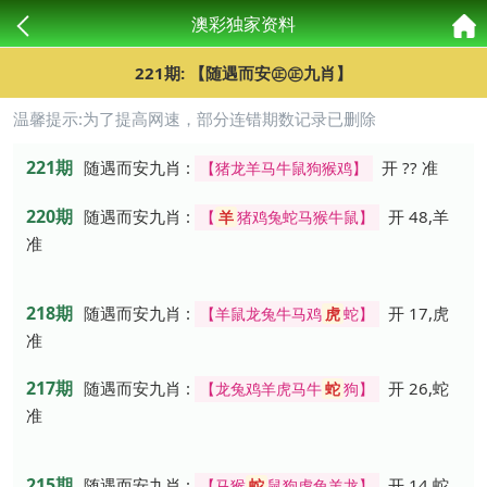
澳彩独家资料
221期: 【随遇而安㊣㊣九肖】
温馨提示:为了提高网速，部分连错期数记录已删除
221期
随遇而安九肖 :
开 ?? 准
【猪龙羊马牛鼠狗猴鸡】
220期
随遇而安九肖 :
开 48,羊
【
羊
猪鸡兔蛇马猴牛鼠】
准
218期
随遇而安九肖 :
开 17,虎
【羊鼠龙兔牛马鸡
虎
蛇】
准
217期
随遇而安九肖 :
开 26,蛇
【龙兔鸡羊虎马牛
蛇
狗】
准
215期
随遇而安九肖 :
开 14,蛇
【马猴
蛇
鼠狗虎兔羊龙】