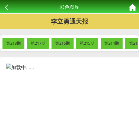
彩色图库
李立勇通天报
第218期
第217期
第216期
第215期
第214期
第21