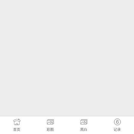
首页
彩图
黑白
记录