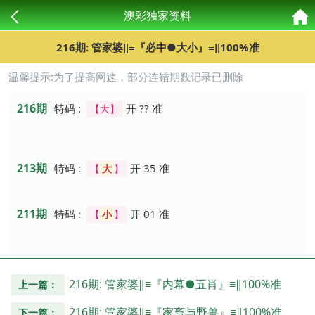
澳彩独家资料
216期: 管家婆‖≡『必中●大小』≡‖100%准
温馨提示:为了提高网速，部分连错期数记录已删除
216期
特码 :
开 ?? 准
【大】
213期
特码 :
开 35 准
【
大
】
211期
特码 :
开 01 准
【
小
】
216期: 管家婆‖≡『内幕●五肖』≡‖100%准
上一篇：
216期: 管家婆‖≡『家畜与野兽』≡‖100%准
下一篇：