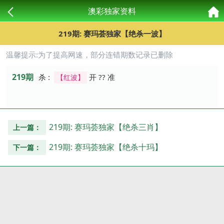
澳彩独家资料
219期: 赛玛荟独家【绝杀一波】
温馨提示:为了提高网速，部分连错期数记录已删除
219期
杀 :
开 ?? 准
【红波】
219期: 赛玛荟独家【绝杀三肖】
上一篇：
219期: 赛玛荟独家【绝杀十玛】
下一篇：