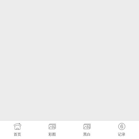
首页
彩图
黑白
记录